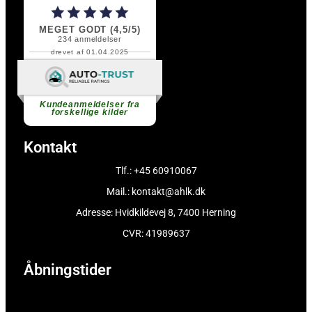
MEGET GODT (4,5/5)
234
anmeldelser
drevet af 01.04.2025
Fortsæt med at læse
Kundeanmeldelser fra
forskellige kilder
Kontakt
Tlf.: +45 60910067
Mail.: kontakt@ahlk.dk
Adresse: Hvidkildevej 8, 7400 Herning
CVR: 41989637
Åbningstider
Mandag
09:00 - 17:00
Tirsdag
09:00 - 17:00