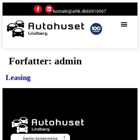
kontakt@ahlk.dk
60910067
Forfatter:
admin
Leasing
⠇
Samlet bedømmelse